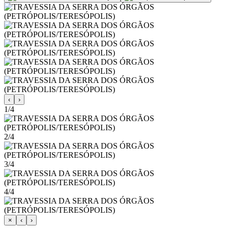
‹
›
1/4
2/4
3/4
4/4
×
‹
›