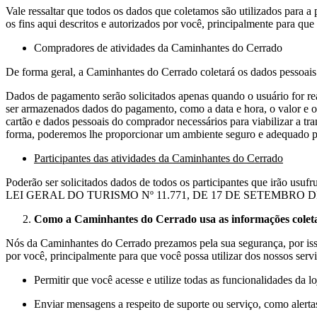
Vale ressaltar que todos os dados que coletamos são utilizados para a
os fins aqui descritos e autorizados por você, principalmente para qu
Compradores de atividades da Caminhantes do Cerrado
De forma geral, a Caminhantes do Cerrado coletará os dados pessoais d
Dados de pagamento serão solicitados apenas quando o usuário for r
ser armazenados dados do pagamento, como a data e hora, o valor e out
cartão e dados pessoais do comprador necessários para viabilizar a tr
forma, poderemos lhe proporcionar um ambiente seguro e adequado par
Participantes das atividades da Caminhantes do Cerrado
Poderão ser solicitados dados de todos os participantes que irão usu
LEI GERAL DO TURISMO Nº 11.771, DE 17 DE SETEMBRO DE 2008. Ta
Como a Caminhantes do Cerrado usa as informações colet
Nós da Caminhantes do Cerrado prezamos pela sua segurança, por isso 
por você, principalmente para que você possa utilizar dos nossos ser
Permitir que você acesse e utilize todas as funcionalidades da lo
Enviar mensagens a respeito de suporte ou serviço, como alertas