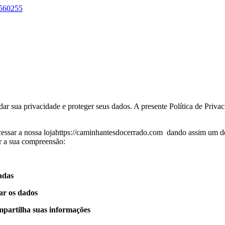
6560255
 sua privacidade e proteger seus dados. A presente Política de Priva
 acessar a nossa lojahttps://caminhantesdocerrado.com dando assim um 
ar a sua compreensão:
adas
ar os dados
artilha suas informações