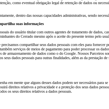
utenção, como eventual obrigação legal de retenção de dados ou necessi
prontamente, dentro das nossas capacidades administrativas, sendo nec
artilha suas informações
ais do usuário titular com outros agentes de tratamento de dados, caso 
aminhantes do Cerrado mesmo após o aceite do presente termo pelo usuári
precisamos compartilhar seus dados pessoais com eles para fornecer p
ambém serviços de meios de pagamento para poder processar os dados 
iços de armazenamento de dados como o do Google. Nossos Parceiros some
r os seus dados pessoais para outras finalidades, além as da prestação de
enha em mente que alguns desses dados podem ser necessários para se r
uirá direitos relativos a privacidade e a proteção dos seus dados pess
s os seus direitos relativos a dados pessoais.