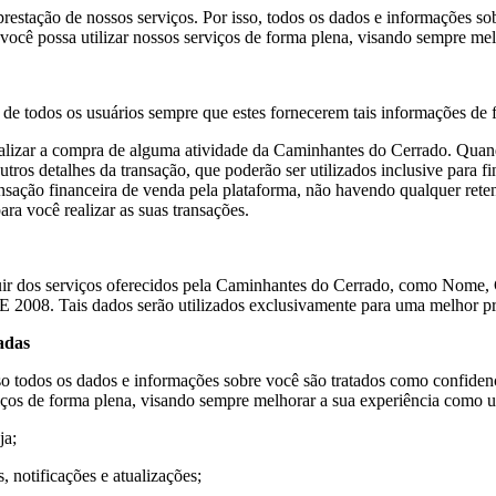
 prestação de nossos serviços. Por isso, todos os dados e informações s
e você possa utilizar nossos serviços de forma plena, visando sempre me
e todos os usuários sempre que estes fornecerem tais informações de for
ealizar a compra de alguma atividade da Caminhantes do Cerrado. Qua
ros detalhes da transação, que poderão ser utilizados inclusive para f
ansação financeira de venda pela plataforma, não havendo qualquer reten
a você realizar as suas transações.
fruir dos serviços oferecidos pela Caminhantes do Cerrado, como Nome,
is dados serão utilizados exclusivamente para uma melhor presta
adas
todos os dados e informações sobre você são tratados como confidencia
viços de forma plena, visando sempre melhorar a sua experiência como u
ja;
, notificações e atualizações;