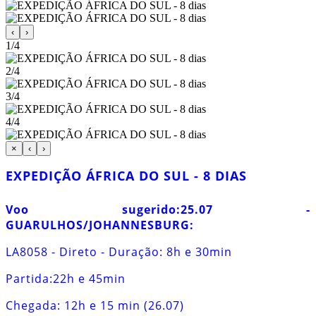
‹
›
1/4
2/4
3/4
4/4
×
‹
›
EXPEDIÇÃO ÁFRICA DO SUL - 8 DIAS
Voo sugerido:
25.07 -
GUARULHOS/JOHANNESBURG:
LA8058 - Direto - Duração: 8h e 30min
Partida:22h e 45min
Chegada: 12h e 15 min (26.07)