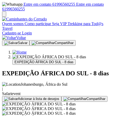
Entre em contato 61996560255
Entre em contato
61996560255
Quem somos
Como participar
Seja VIP
Trekking para Tod@s
Travel
Cadastre-se
Login
Voltar
Salvar
Compartilhar
EXPEDIÇÃO ÁFRICA DO SUL - 8 dias
EXPEDIÇÃO ÁFRICA DO SUL - 8 dias
Johanesburgo, África do Sul
|
Safari
event
Adicionar à lista de desejos
Compartilhar