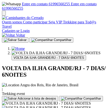
Entre em contato 61996560255
Entre em contato
61996560255
Quem somos
Como participar
Seja VIP
Trekking para Tod@s
Travel
Cadastre-se
Login
Voltar
Salvar
Compartilhar
VOLTA DA ILHA GRANDE/RJ - 7 DIAS/ 6NOITES
VOLTA DA ILHA GRANDE/RJ - 7 DIAS/
6NOITES
Angra dos Reis, Rio de Janeiro, Brasil
|
Trekking
event
Adicionar à lista de desejos
Compartilhar