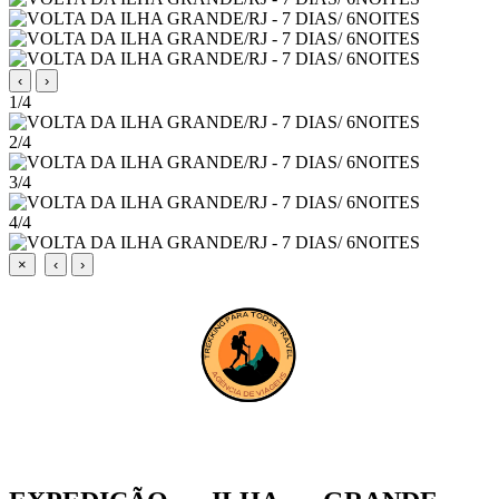
‹
›
1/4
2/4
3/4
4/4
×
‹
›